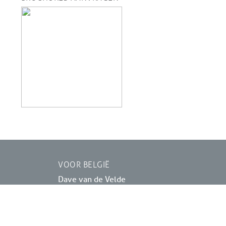
VOOR BELGIË
Dave van de Velde
Haasdonkbaan 83
B-9120 BEVEREN
+32 495 286838