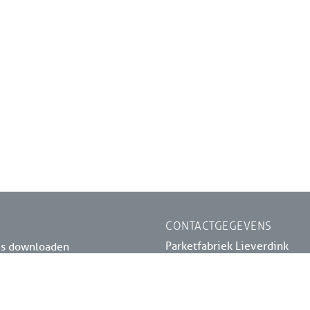
CONTACTGEGEVENS
Parketfabriek Lieverdink
es downloaden
Logistiekweg 3
arketkiezer
7007 CJ DOETINCHEM
arketnavigator
0314 340563