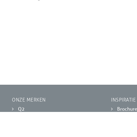
ONZE MERKEN
INSPIRATIE
Q2
Brochur
Kährs
Online p
Grigio
Online P
Sherazade
VOLG ONS