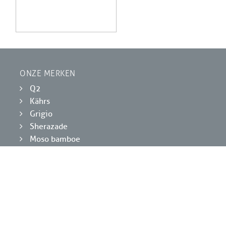
ONZE MERKEN
Q2
Kährs
Grigio
Sherazade
Moso bamboe
Pastis
Fibonacci
INSPIRATIE
Brochures downloaden
Online parketkiezer