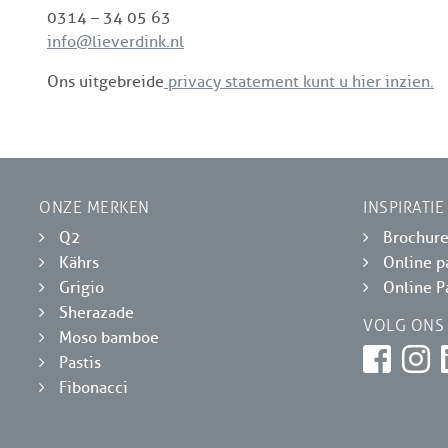
0314 – 34 05 63
info@lieverdink.nl
Ons uitgebreide
privacy statement kunt u hier inzien.
ONZE MERKEN
INSPIRATIE
Q2
Brochur
Kährs
Online p
Grigio
Online P
Sherazade
VOLG ONS
Moso bamboe
Pastis
Fibonacci