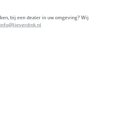
kken, bij een dealer in uw omgeving? Wij
info@lieverdink.nl
CONTACTGEGEVENS
Parketfabriek Lieverdink
es downloaden
Logistiekweg 3
arketkiezer
7007 CJ DOETINCHEM
arketnavigator
0314 340563
info@lieverdink.nl
LET OP:
Wij leveren niet rechtstreek
particulieren!