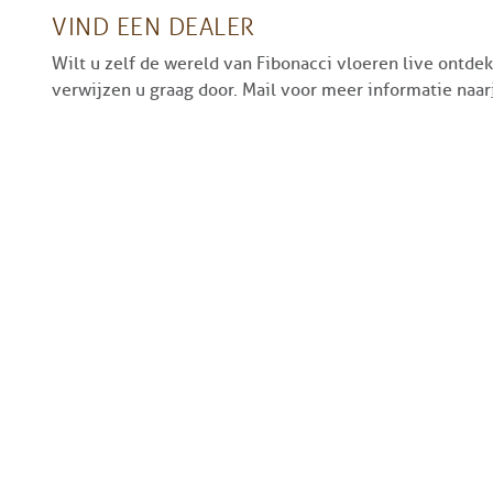
VIND EEN DEALER
Wilt u zelf de wereld van Fibonacci vloeren live ontde
verwijzen u graag door. Mail voor meer informatie naar
ONZE MERKEN
INSPIRATIE
Q2
Brochur
Kährs
Online p
Grigio
Online P
Sherazade
VOLG ONS
Moso bamboe
Pastis
Fibonacci