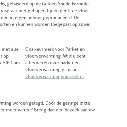
eeks, gebaseerd op de Gulden Snede Formule,
e visgraat met gebogen lijnen geeft de vloer
worden in eigen beheer geproduceerd. De
soorten en kunnen worden toegepast op zowel
 met alle
Ons keurmerk voor Parket en
et op
vloerverwarming. Wilt u echt
ik
HIER
om
alles weten over parket en
vloerverwarming ga naar
vloerverwarmingenparket.nl
rming worden gelegd. Door de geringe dikte
over meer weten? Breng dan een bezoek aan uw