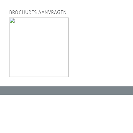
BROCHURES AANVRAGEN
ONZE MERKEN
Q2
Kährs
Grigio
Sherazade