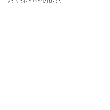
VOLG ONS OP SOCIALMEDIA
BROCHURES AANVRAGEN
ONZE MERKEN
Q2